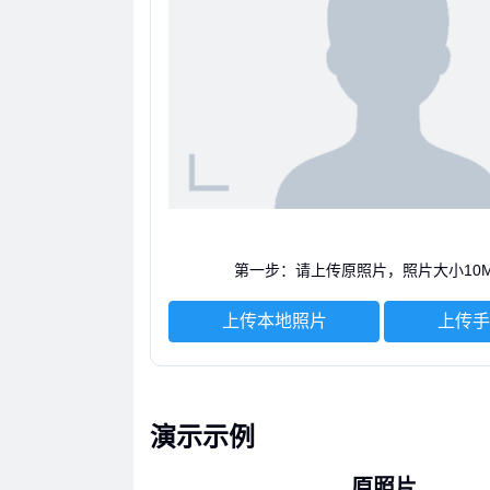
第一步：请上传原照片，照片大小10
上传本地照片
上传手
演示示例
原照片