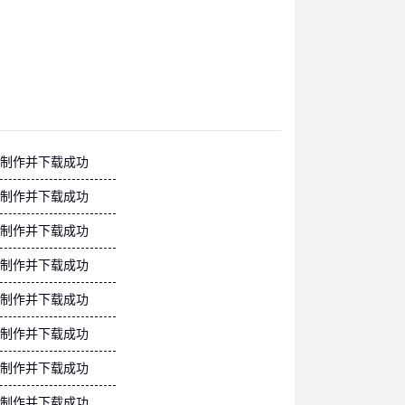
制作并下载成功
制作并下载成功
制作并下载成功
制作并下载成功
制作并下载成功
制作并下载成功
制作并下载成功
制作并下载成功