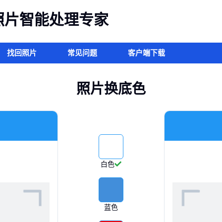
照片智能处理专家
找回照片
常见问题
客户端下载
照片换底色
白色
蓝色